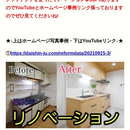
のでYouTubeとホームページ事例リンク張っております
のでぜひ見てくださいね!
★↓上はホームページ写真事例・下はYouTubeリンク↓★
①
https://daishin-ju.com/reformdata/20210915-3/