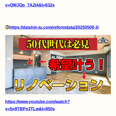
v=QWJQp_7A2t4&t=632s
③
https://daishin-ju.com/reformdata/20250509-3/
https://www.youtube.com/watch?
v=5n9TBPn3TLw&t=950s