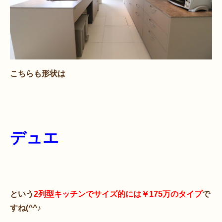
こちらも形状は
デュエ
という
2列型キッチンでサイズ的には￥175万のタイプ
で
すね(^^♪