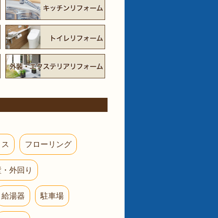
ロス
フローリング
壁・外回り
給湯器
駐車場