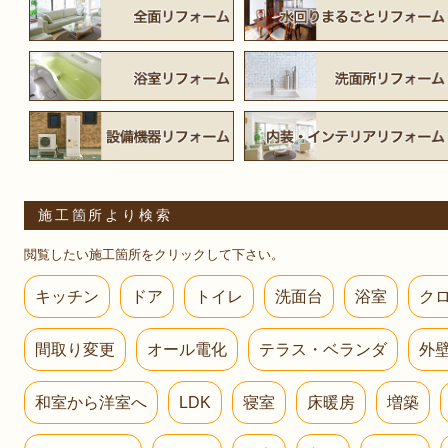
施工箇所より検索
閲覧したい施工箇所をクリックして下さい。
キッチン
ドア
トイレ
洗面台
浴室
ク
間取り変更
オール電化
テラス・ベランダ
外
和室から洋室へ
LDK
寝室
床暖房
増築