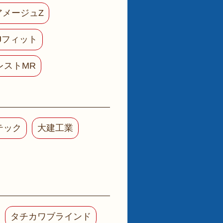
L アメージュZ
L Jフィット
レストMR
テック
大建工業
タチカワブラインド