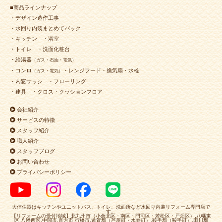
■商品ラインナップ
・デザイン造作工事
・水回り内装まとめてパック
・キッチン
・浴室
・トイレ
・洗面化粧台
・給湯器
（ガス・石油・電気）
・コンロ
・レンジフード・換気扇・水栓
（ガス・電気）
・内窓サッシ
・フローリング
・建具
・クロス・クッションフロア
会社紹介
サービスの特徴
スタッフ紹介
職人紹介
スタッフブログ
お問い合わせ
プライバシーポリシー
大信住器はキッチンやユニットバス、トイレ、洗面所など水回り内装リフォーム専門店で
す。
【リフォームの受付地域】北九州市（小倉北区・南区・門司区・若松区・戸畑区）,八幡東
区,八幡西区,中間市,直方市,行橋市,遠賀郡（芦屋町・水巻町）,鞍手郡（鞍手町）,田川郡