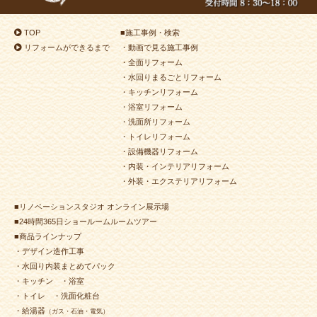
2023年10月2日
トイレ
リフォーム
（小倉南区 Y様邸）
2023年10月2日
内装
リフォーム
（門司区 S様邸）
TOP
■
施工事例・検索
リフォームができるまで
・動画で見る施工事例
2023年9月12日
浴室･
洗面所
リフォーム
・全面リフォーム
（小倉北区 I様邸）
・水回りまるごとリフォーム
2023年9月9日
浴室
リフォーム
（小倉南区 I様邸）
・キッチンリフォーム
2023年9月8日
内装
リフォーム
（小倉南区 Y様邸）
・浴室リフォーム
・洗面所リフォーム
2023年9月8日
洗面所
リフォーム
（八幡西区 A様邸）
・トイレリフォーム
2023年9月7日
リフォーム
（小倉南区 H様邸）
・設備機器リフォーム
2023年9月7日
トイレ
リフォーム
（小倉南区 H様邸）
・内装・インテリアリフォーム
・外装・エクステリアリフォーム
2023年8月17日
キッチン
リフォーム
（八幡西区 U様邸）
2023年8月2日
浴室･
洗面所
リフォーム
■リノベーションスタジオ オンライン展示場
（若松区 N様邸）
■24時間365日ショールームルームツアー
■商品ラインナップ
2023年7月25日
浴室･
洗面所
リフォーム
・デザイン造作工事
（小倉北区 N様邸）
・水回り内装まとめてパック
2023年7月14日
洗面所
リフォーム
（小倉南区 K様邸）
・キッチン
・浴室
2023年7月10日
内装
リフォーム
（小倉南区 U様邸）
・トイレ
・洗面化粧台
・給湯器
（ガス・石油・電気）
2023年7月7日
キッチン
リフォーム