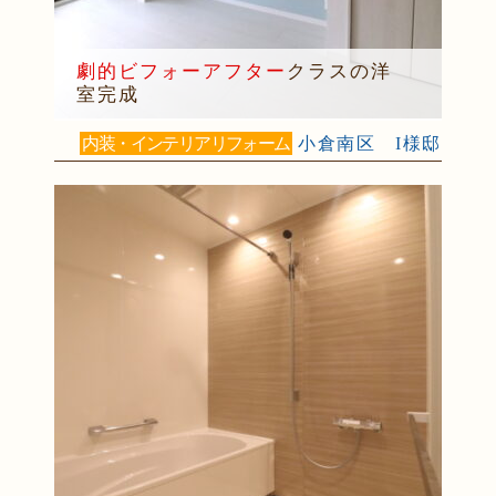
（小倉北区 M様邸）
2025年7月31日
リフォーム
（遠賀郡 T様邸）
劇的ビフォーアフター
クラスの洋
2025年7月31日
キッチン
リフォーム
（戸畑区 F様邸）
室完成
2025年7月28日
キッチン
リフォーム
（八幡西区 S様邸）
内装・インテリアリフォーム
小倉南区 I様邸
2025年7月21日
浴室･
洗面所
リフォーム
（小倉南区 S様邸）
2025年7月16日
全面
リフォーム
（門司区 K様邸）
2025年7月16日
浴室
リフォーム
（小倉南区 T様邸）
2025年7月13日
全面･
リフォーム
（小倉北区 K様邸）
2025年7月10日
内装
リフォーム
（八幡西区 H様邸）
2025年7月10日
キッチン
リフォーム
（小倉南区 K様邸）
2025年7月10日
内装
リフォーム
（小倉南区 K様邸）
2025年7月10日
浴室
リフォーム
（八幡東区 N様邸）
2025年7月9日
浴室
リフォーム
（門司区 K様邸）
2025年7月9日
キッチン
リフォーム
（小倉北区 M様邸）