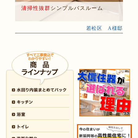
2025年7月9日
洗面所
リフォーム
（苅田町 S様邸）
清掃性抜群
シンプルバスルーム
2025年7月9日
キッチン
リフォーム
（八幡西区 I様邸）
2025年5月16日
水回り･
内装
リフォーム
（小倉北区 K様邸）
若松区 A様邸
2025年5月14日
全面
リフォーム
（小倉南区 D様邸）
2025年5月13日
キッチン･
浴室･
洗面所
リフォーム
（門司区 H様邸）
2025年5月9日
水回り
リフォーム
（門司区 S様邸）
2025年5月8日
キッチン
リフォーム
（小倉北区 H様邸）
2025年5月8日
キッチン
リフォーム
（小倉南区 Y様邸）
2025年5月8日
キッチン
リフォーム
（小倉南区 O様邸）
2025年5月7日
外装
リフォーム
（小倉南区 O様邸）
2025年4月4日
全面
リフォーム
（小倉南区 K様邸）
2025年4月3日
内装･
外装
リフォーム
（小倉南区 I様邸）
2025年4月2日
全面
リフォーム
（戸畑区 O様邸）