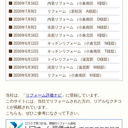
2026年7月16日
内装
リフォーム
（小倉南区 I様邸）
2026年7月9日
リフォーム
（若松区 A様邸）
2026年7月9日
内装
リフォーム
（小倉南区 D様邸）
2026年7月8日
全面
リフォーム
（小倉南区 N様邸）
2026年6月16日
全面
リフォーム
（小倉北区 I様邸）
2026年6月12日
キッチン
リフォーム
（小倉北区 N様邸）
2026年6月12日
キッチン
リフォーム
（小倉南区 T様邸）
2026年6月12日
トイレ
リフォーム
（遠賀郡 O様邸）
2026年5月30日
浴室
リフォーム
（遠賀郡 M様邸）
2026年5月30日
リフォーム
（小倉南区 K様邸）
2026年5月30日
外装
リフォーム
（小倉南区 M様邸）
2026年4月9日
浴室･
洗面所
リフォーム
当社は、「
リフォーム評価ナビ
」に登録しています。
（小倉南区 N様邸）
このサイトには、当社でリフォームされた方の、リアルなクチコ
2026年4月6日
浴室
リフォーム
（八幡西区 O様邸）
ミが掲載されています。
こちらも、ぜひご参考になさって下さい。
2026年4月6日
トイレ
リフォーム
（戸畑区 H様邸）
2026年3月25日
内装
リフォーム
（小倉北区 I様邸）