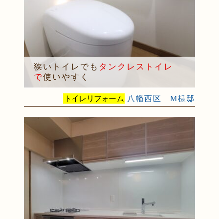
2025年12月17日
設備機器･
外装
リフォーム
（小倉南区 M様邸）
2025年12月10日
水回り
リフォーム
（小倉北区 Y様邸）
2025年12月9日
水回り･
内装
リフォーム
（八幡西区 K様邸）
狭いトイレでも
タンクレストイレ
2025年12月6日
キッチン
リフォーム
で
使いやすく
（小倉南区 O様邸）
2025年12月5日
浴室
リフォーム
（小倉南区 G様邸）
トイレリフォーム
八幡西区 M様邸
2025年12月2日
トイレ
リフォーム
（小倉北区 M様邸）
2025年11月28日
トイレ
リフォーム
（小倉南区 N様邸）
2025年11月19日
キッチン
リフォーム
（小倉南区 I様邸）
2025年11月15日
浴室･
洗面所
リフォーム
（小倉南区 I様邸）
2025年10月30日
全面
リフォーム
（門司区 S様邸）
2025年10月29日
キッチン
リフォーム
（八幡西区 T様邸）
2025年10月29日
浴室
リフォーム
（八幡西区 K様邸）
2025年10月16日
キッチン･
洗面所
リフォーム