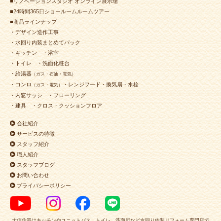
■リノベーションスタジオ オンライン展示場
2024年5月8日
浴室
リフォーム
（小倉北区 M様邸）
■24時間365日ショールームルームツアー
2024年5月2日
浴室
リフォーム
（門司区 H様邸）
■商品ラインナップ
2024年4月30日
キッチン
リフォーム
・デザイン造作工事
（小倉南区 Ｔ様邸）
・水回り内装まとめてパック
・キッチン
・浴室
2024年4月30日
トイレ
リフォーム
（小倉南区 M様邸）
・トイレ
・洗面化粧台
2024年4月22日
浴室
リフォーム
（小倉北区 T様邸）
・給湯器
（ガス・石油・電気）
2024年4月19日
水回り･
洗面所
リフォーム
・コンロ
・レンジフード・換気扇・水栓
（ガス・電気）
（小倉北区 T様邸）
・内窓サッシ
・フローリング
2024年4月18日
水回り
リフォーム
（小倉北区 A様邸）
・建具
・クロス・クッションフロア
2024年4月18日
浴室
リフォーム
（若松区 Ｍ様邸）
会社紹介
2024年4月16日
外装
リフォーム
（小倉北区 T様邸）
サービスの特徴
スタッフ紹介
2024年4月16日
浴室
リフォーム
（八幡西区 N様邸）
職人紹介
2024年4月16日
内装
リフォーム
（小倉南区 F様邸）
スタッフブログ
2024年4月6日
全面･
外装
リフォーム
（戸畑区 Y様邸）
お問い合わせ
プライバシーポリシー
2024年4月6日
浴室
リフォーム
（門司区 H様邸）
2024年4月4日
外装
リフォーム
（小倉北区 M様邸）
2024年4月3日
浴室･
トイレ
リフォーム
大信住器はキッチンやユニットバス、トイレ、洗面所など水回り内装リフォーム専門店で