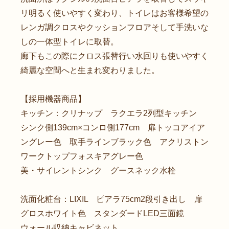
リ明るく使いやすく変わり、トイレはお客様希望の
レンガ調クロスやクッションフロアそして手洗いな
しの一体型トイレに取替。
廊下もこの際にクロス張替行い水回りも使いやすく
綺麗な空間へと生まれ変わりました。
【採用機器商品】
キッチン：クリナップ ラクエラ2列型キッチン
シンク側139cm×コンロ側177cm 扉トッコアイア
ングレー色 取手ラインブラック色 アクリストン
ワークトップフォスキアグレー色
美・サイレントシンク グースネック水栓
洗面化粧台：LIXIL ピアラ75cm2段引き出し 扉
グロスホワイト色 スタンダードLED三面鏡
ウォール収納キャビネット