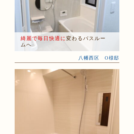
綺麗で毎日快適に
変わるバスルー
ムへ
八幡西区 O様邸