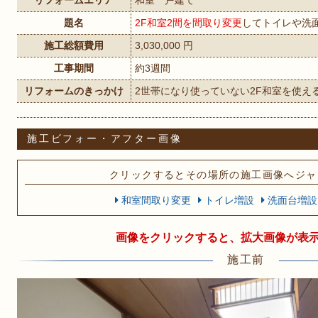
リフォームエリア
和室 戸建て
題名
2F和室2間を間取り変更
してトイレや洗
施工総額費用
3,030,000 円
工事期間
約3週間
リフォームのきっかけ
2世帯になり使っていない2F和室を使え
施工ビフォー・アフター画像
クリックするとその場所の施工画像へジャ
和室間取り変更
トイレ増設
洗面台増設
画像をクリックすると、拡大画像が表
施工前