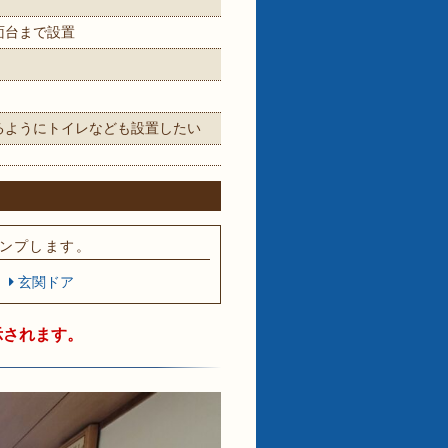
面台まで設置
るようにトイレなども設置したい
ンプします。
玄関ドア
示されます。