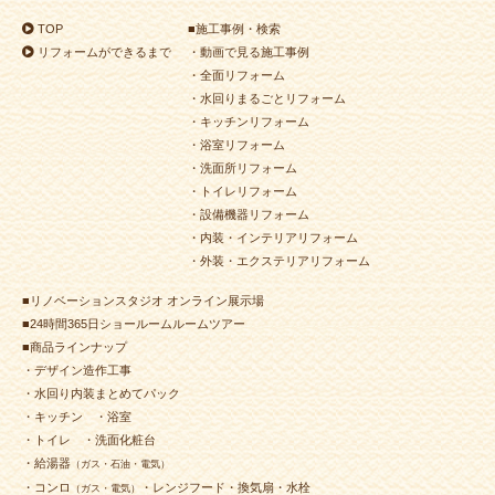
2024年6月28日
洗面所
リフォーム
（八幡東区 N様邸）
TOP
■
施工事例・検索
2024年6月25日
洗面所
リフォーム
（小倉南区 H様邸）
リフォームができるまで
・動画で見る施工事例
2024年6月24日
キッチン
リフォーム
（小倉北区 K様邸）
・全面リフォーム
2024年6月22日
内装
リフォーム
（若松区 K様邸）
・水回りまるごとリフォーム
・キッチンリフォーム
2024年6月22日
キッチン
リフォーム
（小倉南区 S様邸）
・浴室リフォーム
2024年6月12日
キッチン
リフォーム
（門司区 T様邸）
・洗面所リフォーム
2024年6月3日
水回り
リフォーム
（小倉北区 Y様邸）
・トイレリフォーム
・設備機器リフォーム
2024年5月25日
水回り･
内装
リフォーム
・内装・インテリアリフォーム
（小倉南区 M様邸）
・外装・エクステリアリフォーム
2024年5月17日
浴室
リフォーム
（若松区 U様邸）
■リノベーションスタジオ オンライン展示場
2024年5月8日
浴室
リフォーム
（小倉北区 M様邸）
■24時間365日ショールームルームツアー
2024年5月2日
浴室
リフォーム
（門司区 H様邸）
■商品ラインナップ
2024年4月30日
キッチン
リフォーム
・デザイン造作工事
（小倉南区 Ｔ様邸）
・水回り内装まとめてパック
・キッチン
・浴室
2024年4月30日
トイレ
リフォーム
（小倉南区 M様邸）
・トイレ
・洗面化粧台
2024年4月22日
浴室
リフォーム
（小倉北区 T様邸）
・給湯器
（ガス・石油・電気）
2024年4月19日
水回り･
洗面所
リフォーム
・コンロ
・レンジフード・換気扇・水栓
（ガス・電気）