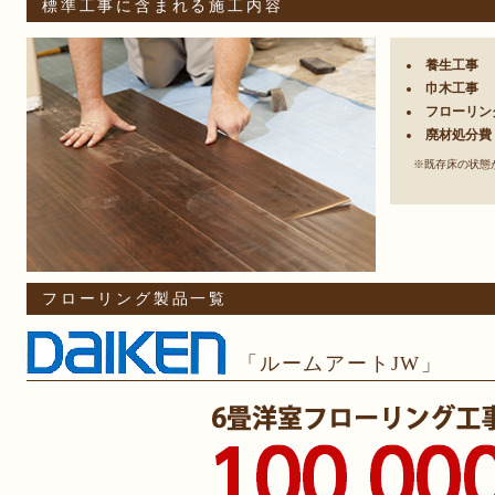
標準工事に含まれる施工内容
養生工事
巾木工事
フローリン
廃材処分費
※既存床の状態
フローリング製品一覧
「ルームアートJW」