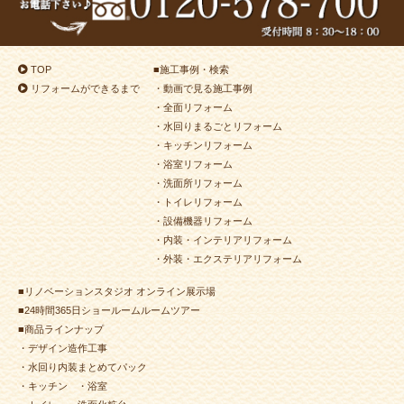
2024年7月8日
トイレ
リフォーム
（小倉北区 S様邸）
2024年6月28日
洗面所
リフォーム
（八幡東区 N様邸）
TOP
■
施工事例・検索
2024年6月25日
洗面所
リフォーム
（小倉南区 H様邸）
リフォームができるまで
・動画で見る施工事例
2024年6月24日
キッチン
リフォーム
（小倉北区 K様邸）
・全面リフォーム
2024年6月22日
内装
リフォーム
（若松区 K様邸）
・水回りまるごとリフォーム
・キッチンリフォーム
2024年6月22日
キッチン
リフォーム
（小倉南区 S様邸）
・浴室リフォーム
2024年6月12日
キッチン
リフォーム
（門司区 T様邸）
・洗面所リフォーム
2024年6月3日
水回り
リフォーム
（小倉北区 Y様邸）
・トイレリフォーム
・設備機器リフォーム
2024年5月25日
水回り･
内装
リフォーム
・内装・インテリアリフォーム
（小倉南区 M様邸）
・外装・エクステリアリフォーム
2024年5月17日
浴室
リフォーム
（若松区 U様邸）
■リノベーションスタジオ オンライン展示場
2024年5月8日
浴室
リフォーム
（小倉北区 M様邸）
■24時間365日ショールームルームツアー
2024年5月2日
浴室
リフォーム
（門司区 H様邸）
■商品ラインナップ
2024年4月30日
キッチン
リフォーム
・デザイン造作工事
（小倉南区 Ｔ様邸）
・水回り内装まとめてパック
・キッチン
・浴室
2024年4月30日
トイレ
リフォーム
（小倉南区 M様邸）