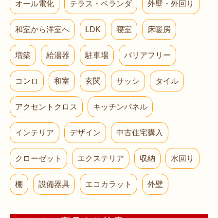
オール電化
テラス・ベランダ
外壁・外回り
和室から洋室へ
LDK
寝室
床暖房
増築
給湯器
駐車場
バリアフリー
コンロ
和室
玄関
サッシ
タイル
アクセントクロス
キッチンパネル
インテリア
デザイン
中古住宅購入
クローゼット
エクステリア
収納
水回り
棚
設備器具
エコカラット
外壁