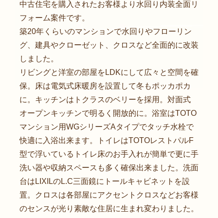
中古住宅を購入されたお客様より水回り内装全面リ
フォーム案件です。
築20年くらいのマンションで水回りやフローリン
グ、建具やクローゼット、クロスなど全面的に改装
しました。
リビングと洋室の部屋をLDKにして広々と空間を確
保。床は電気式床暖房を設置して冬もポッカポカ
に。キッチンはトクラスのベリーを採用。対面式
オープンキッチンで明るく開放的に。浴室はTOTO
マンション用WGシリーズAタイプでタッチ水栓で
快適に入浴出来ます。トイレはTOTOレストパルF
型で浮いているトイレ床のお手入れが簡単で更に手
洗い器や収納スペースも多く確保出来ました。洗面
台はLIXILのL.C三面鏡にトールキャビネットを設
置。クロスは各部屋にアクセントクロスなどお客様
のセンスが光り素敵な住居に生まれ変わりました。