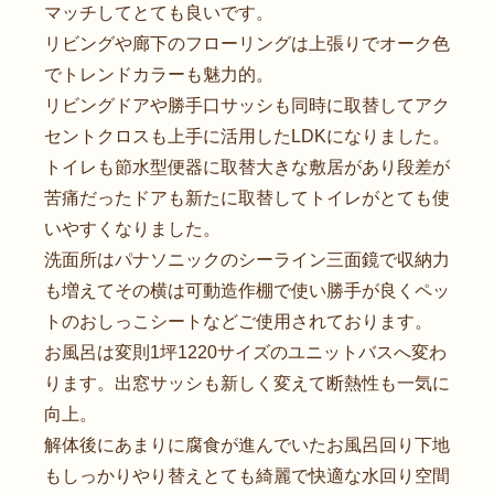
マッチしてとても良いです。
リビングや廊下のフローリングは上張りでオーク色
でトレンドカラーも魅力的。
リビングドアや勝手口サッシも同時に取替してアク
セントクロスも上手に活用したLDKになりました。
トイレも節水型便器に取替大きな敷居があり段差が
苦痛だったドアも新たに取替してトイレがとても使
いやすくなりました。
洗面所はパナソニックのシーライン三面鏡で収納力
も増えてその横は可動造作棚で使い勝手が良くペッ
トのおしっこシートなどご使用されております。
お風呂は変則1坪1220サイズのユニットバスへ変わ
ります。出窓サッシも新しく変えて断熱性も一気に
向上。
解体後にあまりに腐食が進んでいたお風呂回り下地
もしっかりやり替えとても綺麗で快適な水回り空間