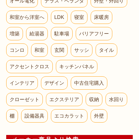
オール電化
テラス・ベランダ
外壁・外回り
和室から洋室へ
LDK
寝室
床暖房
増築
給湯器
駐車場
バリアフリー
コンロ
和室
玄関
サッシ
タイル
アクセントクロス
キッチンパネル
インテリア
デザイン
中古住宅購入
クローゼット
エクステリア
収納
水回り
棚
設備器具
エコカラット
外壁