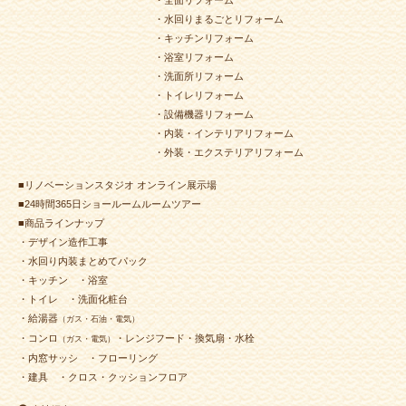
2024年6月22日
内装
リフォーム
（若松区 K様邸）
・水回りまるごとリフォーム
・キッチンリフォーム
2024年6月22日
キッチン
リフォーム
（小倉南区 S様邸）
・浴室リフォーム
2024年6月12日
キッチン
リフォーム
（門司区 T様邸）
・洗面所リフォーム
2024年6月3日
水回り
リフォーム
（小倉北区 Y様邸）
・トイレリフォーム
・設備機器リフォーム
2024年5月25日
水回り･
内装
リフォーム
・内装・インテリアリフォーム
（小倉南区 M様邸）
・外装・エクステリアリフォーム
2024年5月17日
浴室
リフォーム
（若松区 U様邸）
■リノベーションスタジオ オンライン展示場
2024年5月8日
浴室
リフォーム
（小倉北区 M様邸）
■24時間365日ショールームルームツアー
2024年5月2日
浴室
リフォーム
（門司区 H様邸）
■商品ラインナップ
2024年4月30日
キッチン
リフォーム
・デザイン造作工事
（小倉南区 Ｔ様邸）
・水回り内装まとめてパック
・キッチン
・浴室
2024年4月30日
トイレ
リフォーム
（小倉南区 M様邸）
・トイレ
・洗面化粧台
2024年4月22日
浴室
リフォーム
（小倉北区 T様邸）
・給湯器
（ガス・石油・電気）
2024年4月19日
水回り･
洗面所
リフォーム
・コンロ
・レンジフード・換気扇・水栓
（ガス・電気）
（小倉北区 T様邸）
・内窓サッシ
・フローリング
2024年4月18日
水回り
リフォーム
（小倉北区 A様邸）
・建具
・クロス・クッションフロア
2024年4月18日
浴室
リフォーム
（若松区 Ｍ様邸）