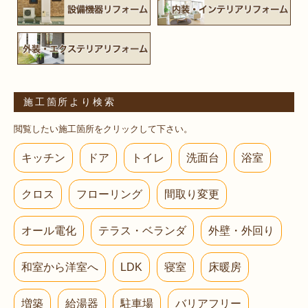
施工箇所より検索
閲覧したい施工箇所をクリックして下さい。
キッチン
ドア
トイレ
洗面台
浴室
クロス
フローリング
間取り変更
オール電化
テラス・ベランダ
外壁・外回り
和室から洋室へ
LDK
寝室
床暖房
増築
給湯器
駐車場
バリアフリー