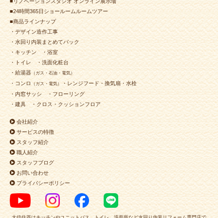
■リノベーションスタジオ オンライン展示場
■24時間365日ショールームルームツアー
■商品ラインナップ
・デザイン造作工事
・水回り内装まとめてパック
・キッチン
・浴室
・トイレ
・洗面化粧台
・給湯器
（ガス・石油・電気）
・コンロ
・レンジフード・換気扇・水栓
（ガス・電気）
・内窓サッシ
・フローリング
・建具
・クロス・クッションフロア
会社紹介
サービスの特徴
スタッフ紹介
職人紹介
スタッフブログ
お問い合わせ
プライバシーポリシー
大信住器はキッチンやユニットバス、トイレ、洗面所など水回り内装リフォーム専門店で