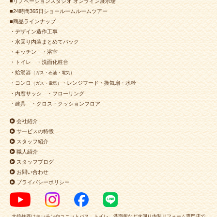
■リノベーションスタジオ オンライン展示場
■24時間365日ショールームルームツアー
■商品ラインナップ
・デザイン造作工事
・水回り内装まとめてパック
・キッチン
・浴室
・トイレ
・洗面化粧台
・給湯器
（ガス・石油・電気）
・コンロ
・レンジフード・換気扇・水栓
（ガス・電気）
・内窓サッシ
・フローリング
・建具
・クロス・クッションフロア
会社紹介
サービスの特徴
スタッフ紹介
職人紹介
スタッフブログ
お問い合わせ
プライバシーポリシー
大信住器はキッチンやユニットバス、トイレ、洗面所など水回り内装リフォーム専門店で