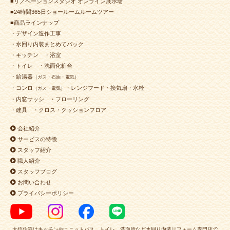
■リノベーションスタジオ オンライン展示場
■24時間365日ショールームルームツアー
■商品ラインナップ
・デザイン造作工事
・水回り内装まとめてパック
・キッチン
・浴室
・トイレ
・洗面化粧台
・給湯器
（ガス・石油・電気）
・コンロ
・レンジフード・換気扇・水栓
（ガス・電気）
・内窓サッシ
・フローリング
・建具
・クロス・クッションフロア
会社紹介
サービスの特徴
スタッフ紹介
職人紹介
スタッフブログ
お問い合わせ
プライバシーポリシー
大信住器はキッチンやユニットバス、トイレ、洗面所など水回り内装リフォーム専門店で