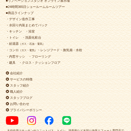
■リノベーションスタジオ オンライン展示場
■24時間365日ショールームルームツアー
■商品ラインナップ
・デザイン造作工事
・水回り内装まとめてパック
・キッチン
・浴室
・トイレ
・洗面化粧台
・給湯器
（ガス・石油・電気）
・コンロ
・レンジフード・換気扇・水栓
（ガス・電気）
・内窓サッシ
・フローリング
・建具
・クロス・クッションフロア
会社紹介
サービスの特徴
スタッフ紹介
職人紹介
スタッフブログ
お問い合わせ
プライバシーポリシー
大信住器はキッチンやユニットバス、トイレ、洗面所など水回り内装リフォーム専門店で