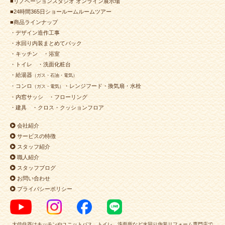
■リノベーションスタジオ オンライン展示場
■24時間365日ショールームルームツアー
■商品ラインナップ
・デザイン造作工事
・水回り内装まとめてパック
・キッチン
・浴室
・トイレ
・洗面化粧台
・給湯器
（ガス・石油・電気）
・コンロ
・レンジフード・換気扇・水栓
（ガス・電気）
・内窓サッシ
・フローリング
・建具
・クロス・クッションフロア
会社紹介
サービスの特徴
スタッフ紹介
職人紹介
スタッフブログ
お問い合わせ
プライバシーポリシー
大信住器はキッチンやユニットバス、トイレ、洗面所など水回り内装リフォーム専門店で