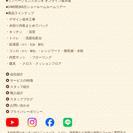
■リノベーションスタジオ オンライン展示場
■24時間365日ショールームルームツアー
■商品ラインナップ
・デザイン造作工事
・水回り内装まとめてパック
・キッチン
・浴室
・トイレ
・洗面化粧台
・給湯器
（ガス・石油・電気）
・コンロ
・レンジフード・換気扇・水栓
（ガス・電気）
・内窓サッシ
・フローリング
・建具
・クロス・クッションフロア
会社紹介
サービスの特徴
スタッフ紹介
職人紹介
スタッフブログ
お問い合わせ
プライバシーポリシー
大信住器はキッチンやユニットバス、トイレ、洗面所など水回り内装リフォーム専門店で