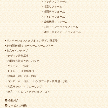
・キッチンリフォーム
・浴室リフォーム
・洗面所リフォーム
・トイレリフォーム
・設備機器リフォーム
・内装・インテリアリフォーム
・外装・エクステリアリフォーム
■リノベーションスタジオ オンライン展示場
■24時間365日ショールームルームツアー
■商品ラインナップ
・デザイン造作工事
・水回り内装まとめてパック
・キッチン
・浴室
・トイレ
・洗面化粧台
・給湯器
（ガス・石油・電気）
・コンロ
・レンジフード・換気扇・水栓
（ガス・電気）
・内窓サッシ
・フローリング
・建具
・クロス・クッションフロア
会社紹介
サービスの特徴