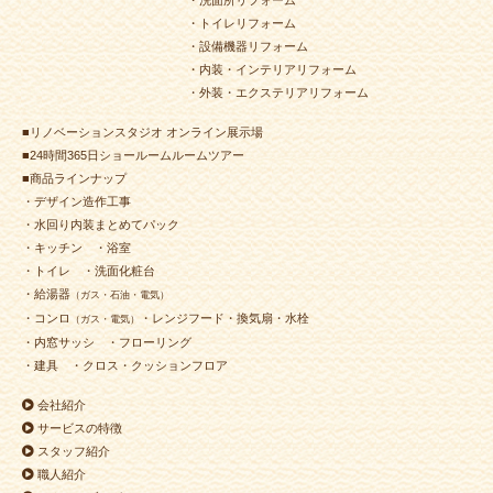
・洗面所リフォーム
・トイレリフォーム
・設備機器リフォーム
・内装・インテリアリフォーム
・外装・エクステリアリフォーム
■リノベーションスタジオ オンライン展示場
■24時間365日ショールームルームツアー
■商品ラインナップ
・デザイン造作工事
・水回り内装まとめてパック
・キッチン
・浴室
・トイレ
・洗面化粧台
・給湯器
（ガス・石油・電気）
・コンロ
・レンジフード・換気扇・水栓
（ガス・電気）
・内窓サッシ
・フローリング
・建具
・クロス・クッションフロア
会社紹介
サービスの特徴
スタッフ紹介
職人紹介