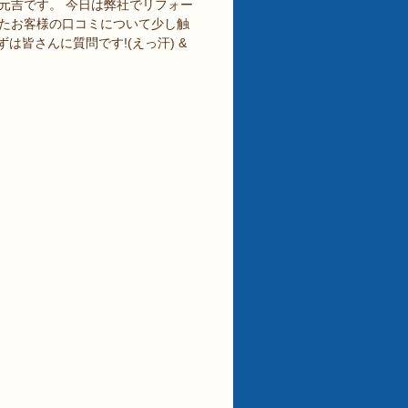
元吉です。 今日は弊社でリフォー
たお客様の口コミについて少し触
は皆さんに質問です!(えっ汗) &