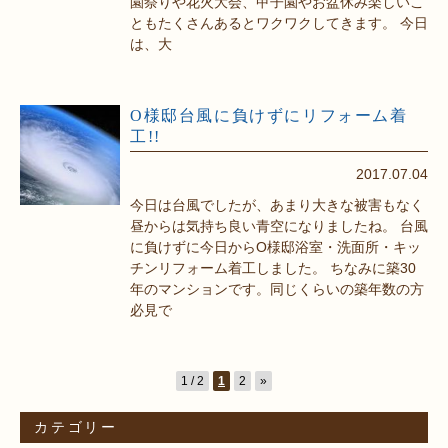
園祭りや花火大会、甲子園やお盆休み楽しいこ
ともたくさんあるとワクワクしてきます。 今日
は、大
O様邸台風に負けずにリフォーム着
工!!
2017.07.04
今日は台風でしたが、あまり大きな被害もなく
昼からは気持ち良い青空になりましたね。 台風
に負けずに今日からO様邸浴室・洗面所・キッ
チンリフォーム着工しました。 ちなみに築30
年のマンションです。同じくらいの築年数の方
必見で
1 / 2
1
2
»
カテゴリー