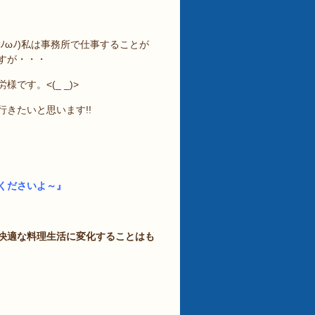
ﾉωﾉ)私は事務所で仕事することが
すが・・・
す。<(_ _)>
きたいと思います!!
くださいよ～』
快適な料理生活に変化することはも