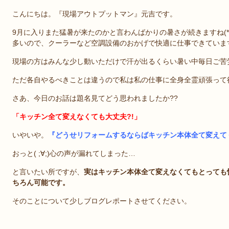
こんにちは。『現場アウトプットマン』元吉です。
9月に入りまた猛暑が来たのかと言わんばかりの暑さが続きますね(*
多いので、クーラーなど空調設備のおかげで快適に仕事できていま
現場の方はみんな少し動いただけで汗が出るくらい暑い中毎日ご苦労様で
ただ各自やるべきことは違うので私は私の仕事に全身全霊頑張って行
さあ、今日のお話は題名見てどう思われましたか??
「キッチン全て変えなくても大丈夫?!」
いやいや。
『どうせリフォームするならばキッチン本体全て変えて
おっと( ;∀;)心の声が漏れてしまった…
と言いたい所ですが、
実はキッチン本体全て変えなくてもとっても
ちろん可能です。
そのことについて少しブログレポートさせてください。