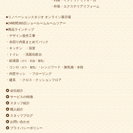
・内装・インテリアリフォーム
・外装・エクステリアリフォーム
■リノベーションスタジオ オンライン展示場
■24時間365日ショールームルームツアー
■商品ラインナップ
・デザイン造作工事
・水回り内装まとめてパック
・キッチン
・浴室
・トイレ
・洗面化粧台
・給湯器
（ガス・石油・電気）
・コンロ
・レンジフード・換気扇・水栓
（ガス・電気）
・内窓サッシ
・フローリング
・建具
・クロス・クッションフロア
会社紹介
サービスの特徴
スタッフ紹介
職人紹介
スタッフブログ
お問い合わせ
プライバシーポリシー