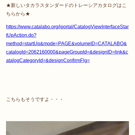
★新しいタカラスタンダードのトレーシアカタログはこ
ちらから★
https://www.catalabo.org/iportal/CatalogViewInterfaceStar
tUpAction.do?
method=startUp&mode=PAGE&volumeID=CATALABO&
catalogId=2062160000&pageGroupId=&designID=link&c
atalogCategoryId=&designConfirmFlg=
こちらもそうですよ・・・