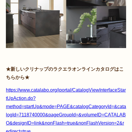
★新しいクリナップのラクエラオンラインカタログはこ
ちらから★
https://www.catalabo.org/iportal/CatalogViewInterfaceStar
tUpAction.do?
method=startUp&mode=PAGE&catalogCategoryId=&cata
logId=7118740000&pageGroupId=&volumeID=CATALAB
O&designID=link&nonFlash=true&nonFlashVersion=2&r
edirect=true