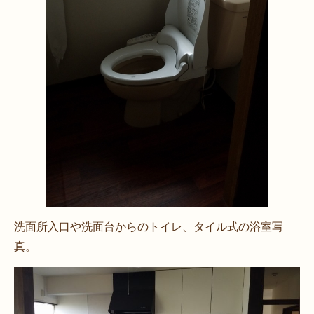
洗面所入口や洗面台からのトイレ、タイル式の浴室写
真。