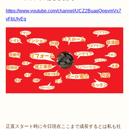
https://www.youtube.com/channel/UCZ2BuaqQopvmVs7
vFbUIyEg
正直スタート時に今日現在ここまで成長するとは私も社