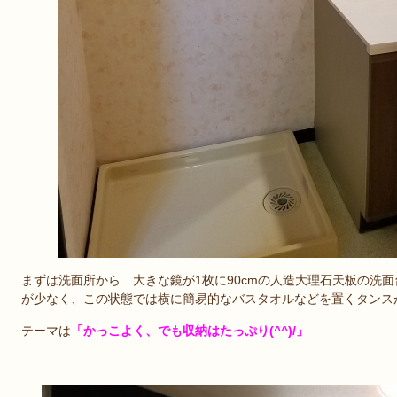
まずは洗面所から…大きな鏡が1枚に90cmの人造大理石天板の洗
が少なく、この状態では横に簡易的なバスタオルなどを置くタンス
テーマは
「かっこよく、でも収納はたっぷり(^^)/」