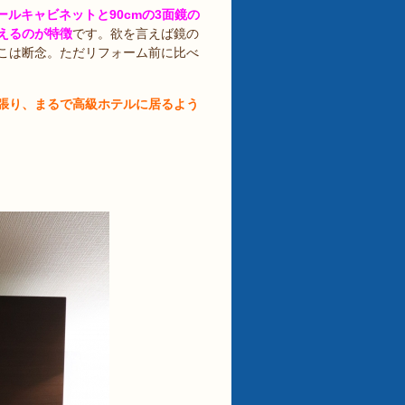
ールキャビネットと90cmの3面鏡の
えるのが特徴
です。欲を言えば鏡の
こは断念。ただリフォーム前に比べ
張り、まるで高級ホテルに居るよう