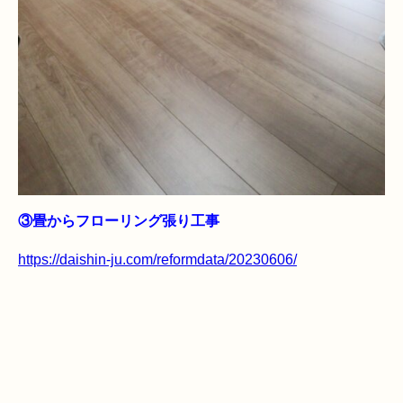
③畳からフローリング張り工事
https://daishin-ju.com/reformdata/20230606/