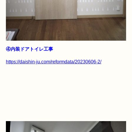
④内装ドアトイレ工事
https://daishin-ju.com/reformdata/20230606-2/