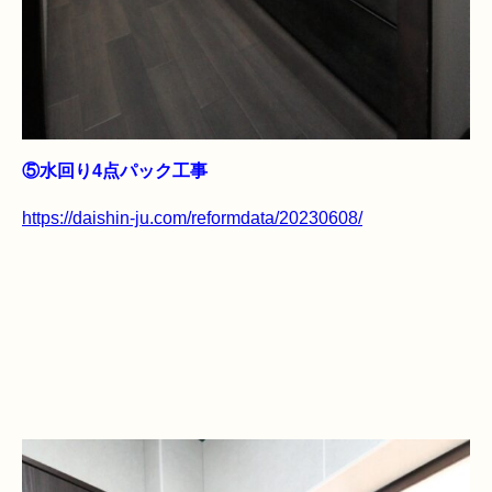
⑤水回り4点パック工事
https://daishin-ju.com/reformdata/20230608/