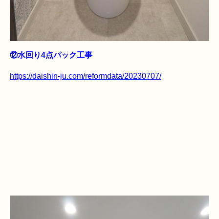
⑫水回り4点パック工事
https://daishin-ju.com/reformdata/20230707/