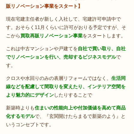
販リノベーション事業をスタート】
現在宅建主任者が新しく入社して、宅建許可申請中で
す。おそらく11月くらいに許可がおりる予定ですが、そ
こから
買取再販リノベーション事業
をスタートします。
これは中古マンションや戸建てを
自社で買い取り、自社
でリノベーションを行い、売却するビジネスモデル
で
す。
クロスや水回りのみの表層リフォームではなく、
生活同
線などを配慮して間取りを変えたり、インテリア空間を
より魅力的にデザイン
したりすることで
新築時よりも
住まいの性能向上や付加価値を高めて商品
化するモデル
で、『玄関開けたらまるで新築のよう』と
いうコンセプトです。