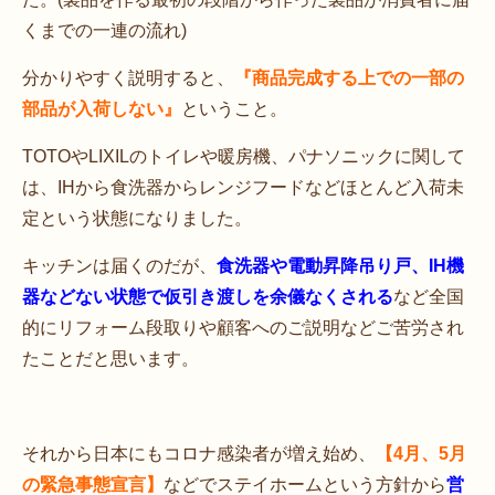
くまでの一連の流れ)
分かりやすく説明すると、
『商品完成する上での一部の
部品が入荷しない』
ということ。
TOTOやLIXILのトイレや暖房機、パナソニックに関して
は、IHから食洗器からレンジフードなどほとんど入荷未
定という状態になりました。
キッチンは届くのだが、
食洗器や電動昇降吊り戸、IH機
器などない状態で仮引き渡しを余儀なくされる
など全国
的にリフォーム段取りや顧客へのご説明などご苦労され
たことだと思います。
それから日本にもコロナ感染者が増え始め、
【4月、5月
の緊急事態宣言】
などでステイホームという方針から
営