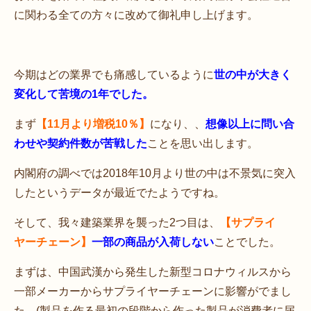
に関わる全ての方々に改めて御礼申し上げます。
今期はどの業界でも痛感しているように
世の中が大きく
変化して苦境の1年でした。
まず
【11月より増税10％】
になり、、
想像以上に問い合
わせや契約件数が苦戦した
ことを思い出します。
内閣府の調べでは2018年10月より世の中は不景気に突入
したというデータが最近でたようですね。
そして、我々建築業界を襲った2つ目は、
【サプライ
ヤーチェーン】
一部の商品が入荷しない
ことでした。
まずは、中国武漢から発生した新型コロナウィルスから
一部メーカーからサプライヤーチェーンに影響がでまし
た。(製品を作る最初の段階から作った製品が消費者に届