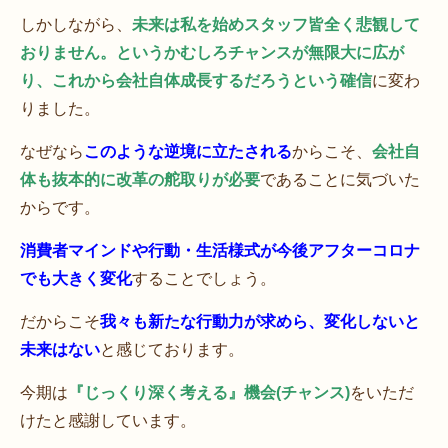
しかしながら、
未来は私を始めスタッフ皆全く悲観して
おりません。というかむしろチャンスが無限大に広が
り、これから会社自体成長するだろうという確信
に変わ
りました。
なぜなら
このような逆境に立たされる
からこそ、
会社自
体も抜本的に改革の舵取りが必要
であることに気づいた
からです。
消費者マインドや行動・生活様式が今後アフターコロナ
でも大きく変化
することでしょう。
だからこそ
我々も新たな行動力が求めら、変化しないと
未来はない
と感じております。
今期は
『じっくり深く考える』機会(チャンス)
をいただ
けたと感謝しています。