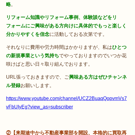
略
。
リフォーム知識やリフォーム事例、体験談などをリ
フォームにご興味がある方向けに具体的でもっと楽しく
分かりやすくを信念
に活動しておる次第です。
それなりに費用や労力時間はかかりますが、私は
ひとつ
の新規事業という気持ち
でやっておりますのでいつか花
咲けばと思い日々取り組んでおります。
URL張っておきますので、ご
興味ある方はぜひチャンネ
ル登録
お願いします。
https://www.youtube.com/channel/UCZ2BuaqQopvmVs7
vFbUIyEg?view_as=subscriber
②【来期途中から不動産事業部を開設、本格的に買取再