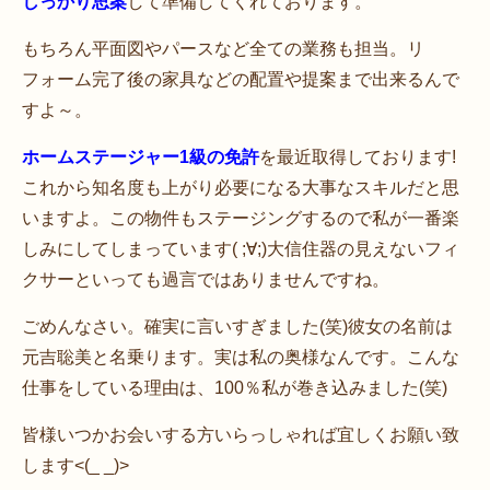
しっかり思案
して準備してくれております。
もちろん平面図やパースなど全ての業務も担当。リ
フォーム完了後の家具などの配置や提案まで出来るんで
すよ～。
ホームステージャー1級の免許
を最近取得しております!
これから知名度も上がり必要になる大事なスキルだと思
いますよ。この物件もステージングするので私が一番楽
しみにしてしまっています( ;∀;)大信住器の見えないフィ
クサーといっても過言ではありませんですね。
ごめんなさい。確実に言いすぎました(笑)彼女の名前は
元吉聡美と名乗ります。実は私の奥様なんです。こんな
仕事をしている理由は、100％私が巻き込みました(笑)
皆様いつかお会いする方いらっしゃれば宜しくお願い致
します<(_ _)>