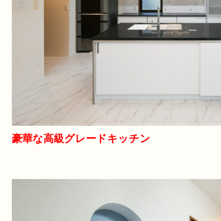
豪華な高級グレードキッチン