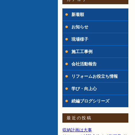
新着順
お知らせ
現場様子
施工工事例
会社活動報告
リフォームお役立ち情報
学び・向上心
続編ブログシリーズ
最近の投稿
収納計画は大事