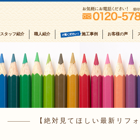
スタッフ紹介
職人紹介
お客様の声
施工事例
絶対見てほしい最新リフ