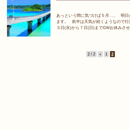
あっという間に気づけば５月…。 明日
ます。 前半は天気が続くようなので行
３日(水)から７日(日)までGWお休みさせ
2 / 2
«
1
2