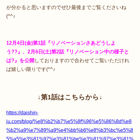
が分かると思いますのでぜひ最後までご覧くださいね
(^^♪
12月4日(金)第1話『リノベーションさあどうしよ
う??』、2月6日(土)第2話『リノベーション中の様子と
は?』を公開
しておりますので合わせてご覧いただけれ
ば嬉しい限りです(^^♪
↓第1話はこちらから↓
https://daishin-
ju.com/blog/%e8%b2%b7%e5%8f%96%e5%86%8d%e8
%b2%a9%e7%89%a9%e4%bb%b6%e8%b3%bc%e5%8
5%a5%e3%81%97%e3%81%be%e3%81%97%e3%81%