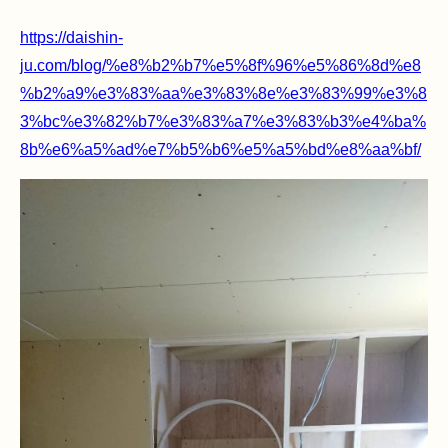
https://daishin-
ju.com/blog/%e8%b2%b7%e5%8f%96%e5%86%8d%e8
%b2%a9%e3%83%aa%e3%83%8e%e3%83%99%e3%8
3%bc%e3%82%b7%e3%83%a7%e3%83%b3%e4%ba%
8b%e6%a5%ad%e7%b5%b6%e5%a5%bd%e8%aa%bf/