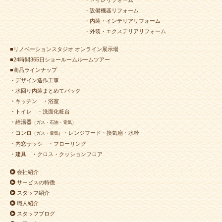
・トイレリフォーム
・設備機器リフォーム
2024年5月25日
水回り･
内装
リフォーム
・内装・インテリアリフォーム
（小倉南区 M様邸）
・外装・エクステリアリフォーム
2024年5月17日
浴室
リフォーム
（若松区 U様邸）
■リノベーションスタジオ オンライン展示場
2024年5月8日
浴室
リフォーム
（小倉北区 M様邸）
■24時間365日ショールームルームツアー
2024年5月2日
浴室
リフォーム
（門司区 H様邸）
■商品ラインナップ
2024年4月30日
キッチン
リフォーム
・デザイン造作工事
（小倉南区 Ｔ様邸）
・水回り内装まとめてパック
・キッチン
・浴室
2024年4月30日
トイレ
リフォーム
（小倉南区 M様邸）
・トイレ
・洗面化粧台
2024年4月22日
浴室
リフォーム
（小倉北区 T様邸）
・給湯器
（ガス・石油・電気）
2024年4月19日
水回り･
洗面所
リフォーム
・コンロ
・レンジフード・換気扇・水栓
（ガス・電気）
（小倉北区 T様邸）
・内窓サッシ
・フローリング
2024年4月18日
水回り
リフォーム
（小倉北区 A様邸）
・建具
・クロス・クッションフロア
2024年4月18日
浴室
リフォーム
（若松区 Ｍ様邸）
会社紹介
2024年4月16日
外装
リフォーム
（小倉北区 T様邸）
サービスの特徴
スタッフ紹介
2024年4月16日
浴室
リフォーム
（八幡西区 N様邸）
職人紹介
2024年4月16日
内装
リフォーム
（小倉南区 F様邸）
スタッフブログ