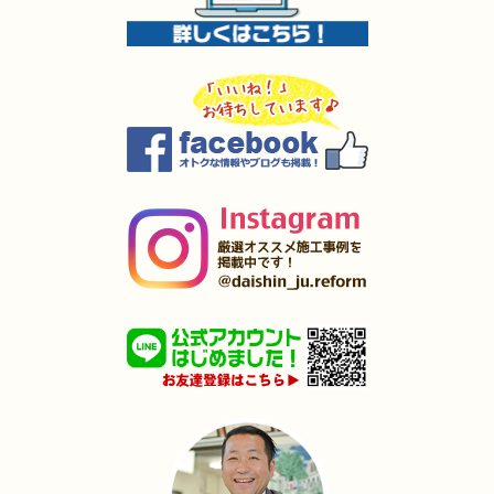
2025年4月3日
内装･
外装
リフォーム
（小倉南区 I様邸）
2025年4月2日
全面
リフォーム
（戸畑区 O様邸）
2025年4月1日
キッチン･
浴室
リフォーム
（小倉南区 A様邸）
2025年3月27日
水回り
リフォーム
（小倉南区 I様邸）
2025年3月27日
キッチン
リフォーム
（苅田町 S様邸）
2025年3月27日
キッチン
リフォーム
（遠賀郡 M様邸）
2025年3月5日
水回り･
浴室
リフォーム
（若松区 T様邸）
2025年1月31日
洗面所
リフォーム
（小倉北区 T様邸）
2025年1月25日
浴室･
洗面所
リフォーム
（小倉南区 F様邸）
2024年12月26日
全面
リフォーム
（八幡西区 I様邸）
2024年12月18日
水回り
リフォーム
（八幡東区 O様邸）
2024年12月18日
キッチン
リフォーム
（小倉北区 M様邸）
2024年12月17日
内装
リフォーム
（門司区 M様邸）