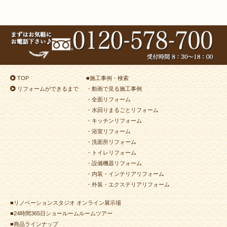
2024年7月10日
キッチン･
浴室･
洗面所
リフォーム
（小倉南区 T様邸）
2024年7月10日
浴室
リフォーム
（小倉南区 T様邸）
2024年7月8日
トイレ
リフォーム
（小倉北区 S様邸）
2024年6月28日
洗面所
リフォーム
（八幡東区 N様邸）
TOP
■
施工事例・検索
2024年6月25日
洗面所
リフォーム
（小倉南区 H様邸）
リフォームができるまで
・動画で見る施工事例
2024年6月24日
キッチン
リフォーム
（小倉北区 K様邸）
・全面リフォーム
2024年6月22日
内装
リフォーム
（若松区 K様邸）
・水回りまるごとリフォーム
・キッチンリフォーム
2024年6月22日
キッチン
リフォーム
（小倉南区 S様邸）
・浴室リフォーム
2024年6月12日
キッチン
リフォーム
（門司区 T様邸）
・洗面所リフォーム
2024年6月3日
水回り
リフォーム
（小倉北区 Y様邸）
・トイレリフォーム
・設備機器リフォーム
2024年5月25日
水回り･
内装
リフォーム
・内装・インテリアリフォーム
（小倉南区 M様邸）
・外装・エクステリアリフォーム
2024年5月17日
浴室
リフォーム
（若松区 U様邸）
■リノベーションスタジオ オンライン展示場
2024年5月8日
浴室
リフォーム
（小倉北区 M様邸）
■24時間365日ショールームルームツアー
2024年5月2日
浴室
リフォーム
（門司区 H様邸）
■商品ラインナップ