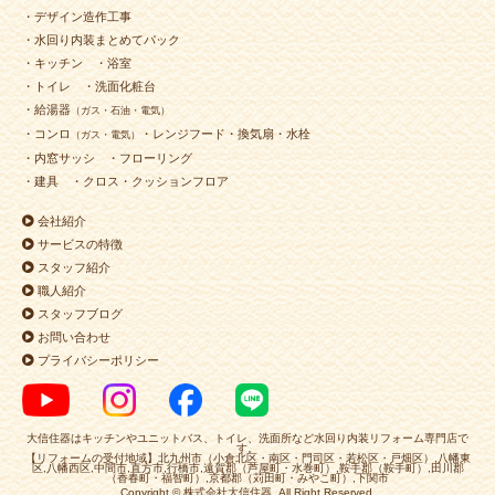
2024年4月30日
キッチン
リフォーム
・デザイン造作工事
（小倉南区 Ｔ様邸）
・水回り内装まとめてパック
・キッチン
・浴室
2024年4月30日
トイレ
リフォーム
（小倉南区 M様邸）
・トイレ
・洗面化粧台
2024年4月22日
浴室
リフォーム
（小倉北区 T様邸）
・給湯器
（ガス・石油・電気）
2024年4月19日
水回り･
洗面所
リフォーム
・コンロ
・レンジフード・換気扇・水栓
（ガス・電気）
（小倉北区 T様邸）
・内窓サッシ
・フローリング
2024年4月18日
水回り
リフォーム
（小倉北区 A様邸）
・建具
・クロス・クッションフロア
2024年4月18日
浴室
リフォーム
（若松区 Ｍ様邸）
会社紹介
2024年4月16日
外装
リフォーム
（小倉北区 T様邸）
サービスの特徴
スタッフ紹介
2024年4月16日
浴室
リフォーム
（八幡西区 N様邸）
職人紹介
2024年4月16日
内装
リフォーム
（小倉南区 F様邸）
スタッフブログ
2024年4月6日
全面･
外装
リフォーム
（戸畑区 Y様邸）
お問い合わせ
プライバシーポリシー
2024年4月6日
浴室
リフォーム
（門司区 H様邸）
2024年4月4日
外装
リフォーム
（小倉北区 M様邸）
2024年4月3日
浴室･
トイレ
リフォーム
大信住器はキッチンやユニットバス、トイレ、洗面所など水回り内装リフォーム専門店で
す。
（小倉北区 S様邸）
【リフォームの受付地域】北九州市（小倉北区・南区・門司区・若松区・戸畑区）,八幡東
区,八幡西区,中間市,直方市,行橋市,遠賀郡（芦屋町・水巻町）,鞍手郡（鞍手町）,田川郡
（香春町・福智町）,京都郡（苅田町・みやこ町）,下関市
2024年4月3日
内装
リフォーム
（小倉南区 K様邸 ）
Copyright © 株式会社大信住器, All Right Reserved.