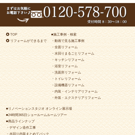
（小倉南区 T様邸）
2024年7月10日
浴室
リフォーム
（小倉南区 T様邸）
2024年7月8日
トイレ
リフォーム
（小倉北区 S様邸）
2024年6月28日
洗面所
リフォーム
（八幡東区 N様邸）
TOP
■
施工事例・検索
2024年6月25日
洗面所
リフォーム
（小倉南区 H様邸）
リフォームができるまで
・動画で見る施工事例
2024年6月24日
キッチン
リフォーム
（小倉北区 K様邸）
・全面リフォーム
2024年6月22日
内装
リフォーム
（若松区 K様邸）
・水回りまるごとリフォーム
・キッチンリフォーム
2024年6月22日
キッチン
リフォーム
（小倉南区 S様邸）
・浴室リフォーム
2024年6月12日
キッチン
リフォーム
（門司区 T様邸）
・洗面所リフォーム
2024年6月3日
水回り
リフォーム
（小倉北区 Y様邸）
・トイレリフォーム
・設備機器リフォーム
2024年5月25日
水回り･
内装
リフォーム
・内装・インテリアリフォーム
（小倉南区 M様邸）
・外装・エクステリアリフォーム
2024年5月17日
浴室
リフォーム
（若松区 U様邸）
■リノベーションスタジオ オンライン展示場
2024年5月8日
浴室
リフォーム
（小倉北区 M様邸）
■24時間365日ショールームルームツアー
2024年5月2日
浴室
リフォーム
（門司区 H様邸）
■商品ラインナップ
2024年4月30日
キッチン
リフォーム
・デザイン造作工事
（小倉南区 Ｔ様邸）
・水回り内装まとめてパック