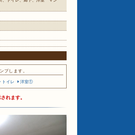
所、トイレ、廊下、洋室 マン
ンプします。
トイレ
洋室①
示されます。