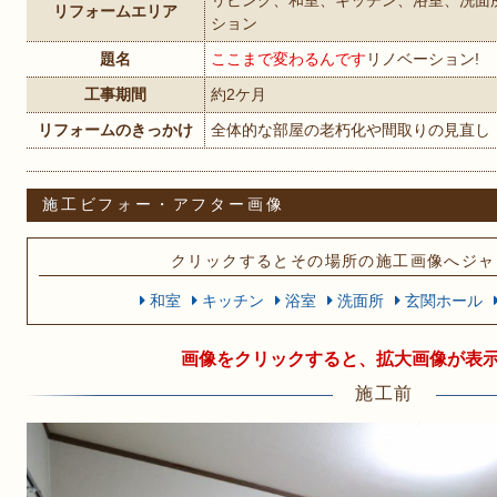
リビング、和室、キッチン、浴室、洗面
リフォームエリア
ション
題名
ここまで変わるんです
リノベーション!
工事期間
約2ケ月
リフォームのきっかけ
全体的な部屋の老朽化や間取りの見直し
施工ビフォー・アフター画像
クリックするとその場所の施工画像へジャ
和室
キッチン
浴室
洗面所
玄関ホール
画像をクリックすると、拡大画像が表
施工前