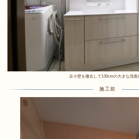
左小壁を撤去して130cmの大きな洗面
施工前