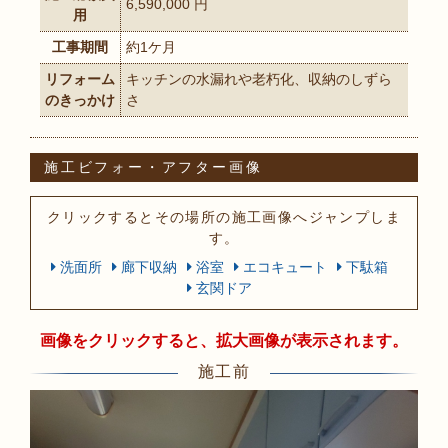
6,590,000 円
用
工事期間
約1ケ月
リフォーム
キッチンの水漏れや老朽化、収納のしずら
のきっかけ
さ
施工ビフォー・アフター画像
クリックするとその場所の施工画像へジャンプしま
す。
洗面所
廊下収納
浴室
エコキュート
下駄箱
玄関ドア
画像をクリックすると、拡大画像が表示されます。
施工前