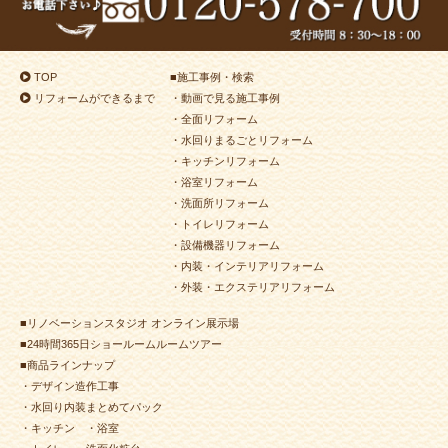
2024年7月8日
トイレ
リフォーム
（小倉北区 S様邸）
2024年6月28日
洗面所
リフォーム
（八幡東区 N様邸）
TOP
■
施工事例・検索
2024年6月25日
洗面所
リフォーム
（小倉南区 H様邸）
リフォームができるまで
・動画で見る施工事例
2024年6月24日
キッチン
リフォーム
（小倉北区 K様邸）
・全面リフォーム
2024年6月22日
内装
リフォーム
（若松区 K様邸）
・水回りまるごとリフォーム
・キッチンリフォーム
2024年6月22日
キッチン
リフォーム
（小倉南区 S様邸）
・浴室リフォーム
2024年6月12日
キッチン
リフォーム
（門司区 T様邸）
・洗面所リフォーム
2024年6月3日
水回り
リフォーム
（小倉北区 Y様邸）
・トイレリフォーム
・設備機器リフォーム
2024年5月25日
水回り･
内装
リフォーム
・内装・インテリアリフォーム
（小倉南区 M様邸）
・外装・エクステリアリフォーム
2024年5月17日
浴室
リフォーム
（若松区 U様邸）
■リノベーションスタジオ オンライン展示場
2024年5月8日
浴室
リフォーム
（小倉北区 M様邸）
■24時間365日ショールームルームツアー
2024年5月2日
浴室
リフォーム
（門司区 H様邸）
■商品ラインナップ
2024年4月30日
キッチン
リフォーム
・デザイン造作工事
（小倉南区 Ｔ様邸）
・水回り内装まとめてパック
・キッチン
・浴室
2024年4月30日
トイレ
リフォーム
（小倉南区 M様邸）