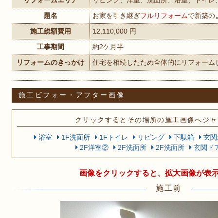
リフォームエリア
リビング、洋室、洗面所、浴室、トイレ
題名
お家を引き継ぎ
フルリフォーム
で新築の
施工総額費用
12,110,000 円
工事期間
約2ケ月半
リフォームのきっかけ
住宅を相続したため全体的にリフォーム
施工ビフォー・アフター画像
クリックするとその場所の施工画像へジャ
浴室
1F洗面所
1Fトイレ
リビング
下駄箱
玄関
2F洋室②
2F洗面所
2F洗面所
玄関ド
画像をクリックすると、拡大画像が表
施工前