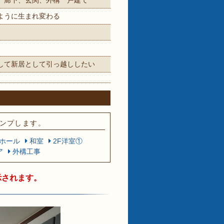
、廊下、玄関、外構 戸建て
ように生まれ変わる
して新居として引っ越ししたい
ンプします。
ホール
和室
2F洋室①
ア
外構工事
示されます。