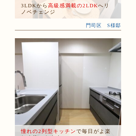
3LDKから
高級感満載の2LDK
へリ
ノベチェンジ
門司区 S様邸
憧れの2列型キッチン
で毎日がよ楽