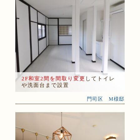
2F和室2間を間取り変更
してトイレ
や洗面台まで設置
門司区 M様邸