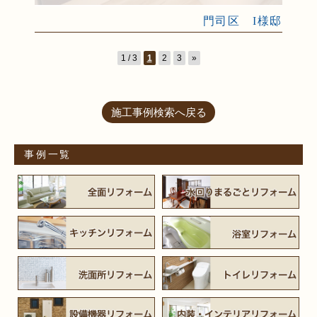
門司区 I様邸
1 / 3
1
2
3
»
施工事例検索へ戻る
事例一覧