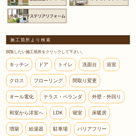
施工箇所より検索
閲覧したい施工箇所をクリックして下さい。
キッチン
ドア
トイレ
洗面台
浴室
クロス
フローリング
間取り変更
オール電化
テラス・ベランダ
外壁・外回り
和室から洋室へ
LDK
寝室
床暖房
増築
給湯器
駐車場
バリアフリー