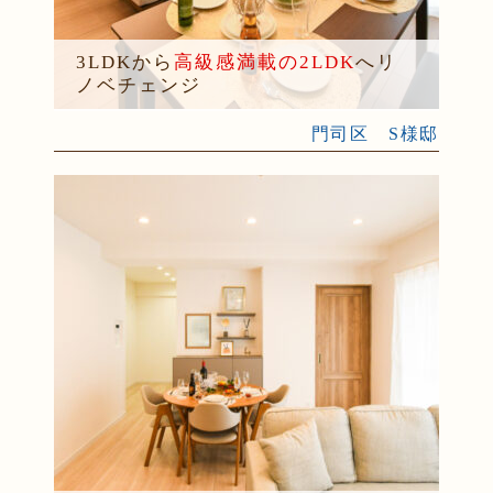
3LDKから
高級感満載の2LDK
へリ
ノベチェンジ
門司区 S様邸