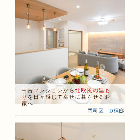
中古マンションから
北欧風の温も
り
を日々感じて幸せに暮らせるお
家へ
門司区 D様邸