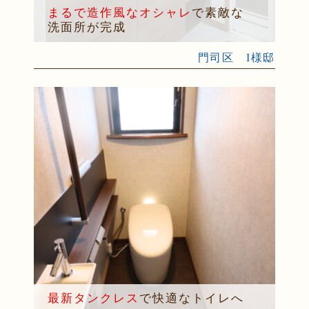
まるで造作風なオシャレ
で素敵な
洗面所が完成
門司区 I様邸
最新タンクレス
で快適なトイレへ