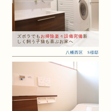
ズボラでも
お掃除楽々設備完備
新
しく飼う子猫も喜ぶお家へ
八幡西区 S様邸