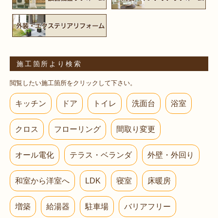
施工箇所より検索
閲覧したい施工箇所をクリックして下さい。
キッチン
ドア
トイレ
洗面台
浴室
クロス
フローリング
間取り変更
オール電化
テラス・ベランダ
外壁・外回り
和室から洋室へ
LDK
寝室
床暖房
増築
給湯器
駐車場
バリアフリー