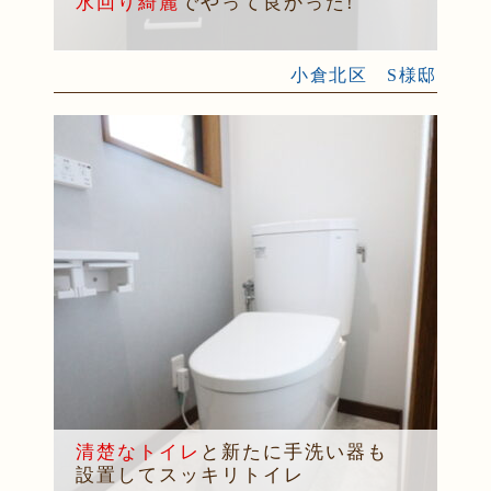
水回り綺麗
でやって良かった!
小倉北区 S様邸
清楚なトイレ
と新たに手洗い器も
設置してスッキリトイレ