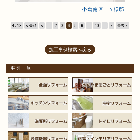
小倉南区 Y様邸
4 / 13
« 先頭
«
...
2
3
4
5
6
...
10
...
»
最後 »
施工事例検索へ戻る
事例一覧