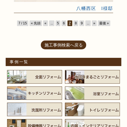
八幡西区 I様邸
7 / 15
« 先頭
«
...
5
6
7
8
9
...
»
最後 »
施工事例検索へ戻る
事例一覧