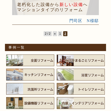
老朽化した設備から
新しい設備
へ
マンションタイプのリフォーム
門司区 N様邸
2 / 2
«
1
2
事例一覧