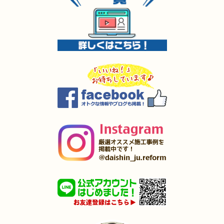
2025年5月7日
外装
リフォーム
（小倉南区 O様邸）
2025年4月4日
全面
リフォーム
（小倉南区 K様邸）
2025年4月3日
内装･
外装
リフォーム
（小倉南区 I様邸）
2025年4月2日
全面
リフォーム
（戸畑区 O様邸）
2025年4月1日
キッチン･
浴室
リフォーム
（小倉南区 A様邸）
2025年3月27日
水回り
リフォーム
（小倉南区 I様邸）
2025年3月27日
キッチン
リフォーム
（苅田町 S様邸）
2025年3月27日
キッチン
リフォーム
（遠賀郡 M様邸）
2025年3月5日
水回り･
浴室
リフォーム
（若松区 T様邸）
2025年1月31日
洗面所
リフォーム
（小倉北区 T様邸）
2025年1月25日
浴室･
洗面所
リフォーム
（小倉南区 F様邸）
2024年12月26日
全面
リフォーム
（八幡西区 I様邸）
2024年12月18日
水回り
リフォーム
（八幡東区 O様邸）