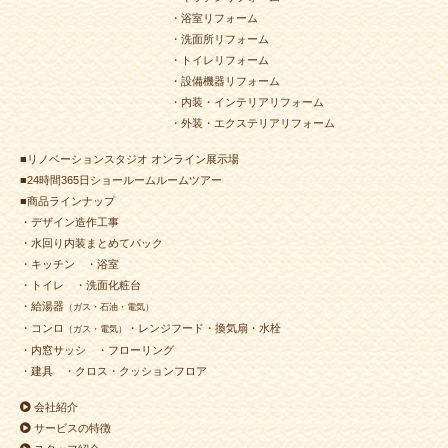
・浴室リフォーム
2024年6月12日
キッチン
リフォーム
（門司区 T様邸）
・洗面所リフォーム
2024年6月3日
水回り
リフォーム
（小倉北区 Y様邸）
・トイレリフォーム
・設備機器リフォーム
2024年5月25日
水回り･
内装
リフォーム
・内装・インテリアリフォーム
（小倉南区 M様邸）
・外装・エクステリアリフォーム
2024年5月17日
浴室
リフォーム
（若松区 U様邸）
■リノベーションスタジオ オンライン展示場
2024年5月8日
浴室
リフォーム
（小倉北区 M様邸）
■24時間365日ショールームルームツアー
2024年5月2日
浴室
リフォーム
（門司区 H様邸）
■商品ラインナップ
2024年4月30日
キッチン
リフォーム
・デザイン造作工事
（小倉南区 Ｔ様邸）
・水回り内装まとめてパック
・キッチン
・浴室
2024年4月30日
トイレ
リフォーム
（小倉南区 M様邸）
・トイレ
・洗面化粧台
2024年4月22日
浴室
リフォーム
（小倉北区 T様邸）
・給湯器
（ガス・石油・電気）
2024年4月19日
水回り･
洗面所
リフォーム
・コンロ
・レンジフード・換気扇・水栓
（ガス・電気）
（小倉北区 T様邸）
・内窓サッシ
・フローリング
2024年4月18日
水回り
リフォーム
（小倉北区 A様邸）
・建具
・クロス・クッションフロア
2024年4月18日
浴室
リフォーム
（若松区 Ｍ様邸）
会社紹介
2024年4月16日
外装
リフォーム
（小倉北区 T様邸）
サービスの特徴