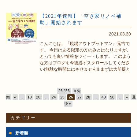
【2021年速報】「空き家リノベ補
助」開始されます
2021.03.30
こんにちは。『現場アウトプットマン』元吉で
す。 今日はある限定の方のみとはなりますが、
とっても良い情報をツイートします。 このよう
な方はブログを今後必ずスクロールしてくださ
い!無駄な時間にはさせません!! まずは大前提と
26 / 56
« 先
頭
«
...
10
20
...
24
25
26
27
28
...
40
50
...
»
最
後 »
カテゴリー
新着順